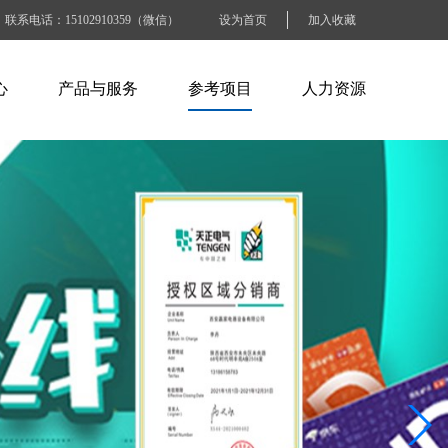
联系电话：15102910359（微信）
设为首页
加入收藏
心
产品与服务
参考项目
人力资源
闻
ABB产品
电力水利行业
人才招聘
讯
施耐德产品
石油化工行业
人才战略
识
百特工控产品
交通运输行业
工作准则
SEW产品
烟草钢铁行业
BLOCK产品
电子工业纸业
工商商业建筑
其他大型企业