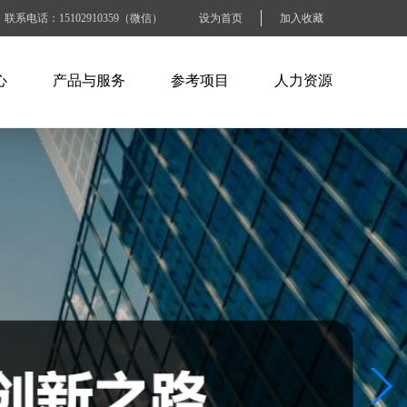
联系电话：15102910359（微信）
设为首页
加入收藏
心
产品与服务
参考项目
人力资源
闻
ABB产品
电力水利行业
人才招聘
讯
施耐德产品
石油化工行业
人才战略
识
百特工控产品
交通运输行业
工作准则
SEW产品
烟草钢铁行业
BLOCK产品
电子工业纸业
工商商业建筑
其他大型企业