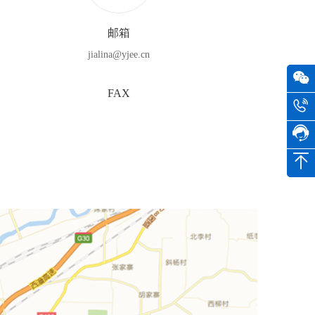
邮箱
jialina@yjee.cn
FAX